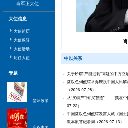
肖军正大使
大使信息
大使简历
大使致辞
肖
大使活动
历任大使
中以关系
专题
关于所谓“产能过剩”问题的中方立场（2
驻以色列使馆举办庆祝中国人民解
（2026-07-28）
从“买特产”到“买智造” ——“购在中
签证政策
07-22）
中国驻以色列使馆发言人就《国土报
教本质答记者问（2026-07-13）
庆祝中国