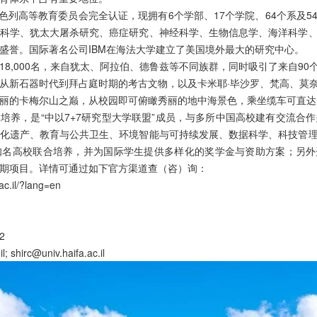
年获以色列高等教育委员会完全认证，现拥有6个学部、17个学院、64个系及
科学、犹太大屠杀研究、癌症研究、神经科学、生物信息学、海洋科学
盛誉。国际著名公司IBM在海法大学建立了美国境外最大的研究中心。
8,000名，来自犹太、阿拉伯、德鲁兹等不同族群，同时吸引了来自9
从新石器时代到拜占庭时期的考古文物，以及卡米耶·毕沙罗、梵高、莫
丽的卡梅尔山之巅，从校园即可俯瞰秀丽的地中海景色，乘坐缆车可直达
培养，是“中以7+7研究型大学联盟”成员，与多所中国高校建有交流合作
化遗产、教育与公共卫生、环境智能与可持续发展、数据科学、科技管
知名高校联合培养，并为国际学生提供多样化的奖学金与资助方案；另外
期项目。详情可通过如下官方渠道查（咨）询：
.il/?lang=en
2
 shirc@univ.haifa.ac.il