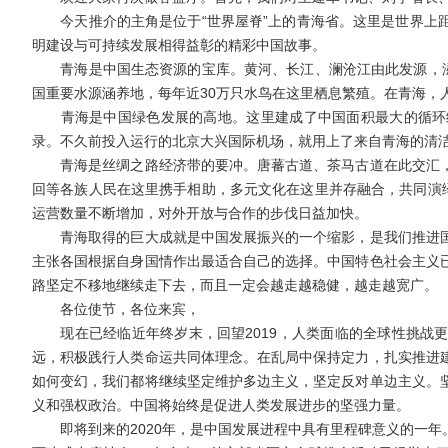
今天推介的主角是位于“世界屋脊”上的青海省。这里是世界上距
明建设与可持续发展相得益彰的精彩中国故事。
青海是中国生态资源的宝库。黄河、长江、澜沧江由此发源，滋养
国重要水源涵养地，每年近30万只水鸟在这里栖息繁殖。在青海，
青海是中国绿色发展的高地。这里建成了中国面积最大的循环经
录。不久前投入运行的北京大兴国际机场，就用上了来自青海的清
青海是丝绸之路经济带的要冲。唐蕃古道、茶马古道在此交汇，
回等各族人民在这里携手相助，多元文化在这里并存融合，共同演绎
运营数量不断增加，对外开放与合作的步伐日益加快。
青海取得的巨大成就是中国发展振兴的一个缩影，是我们推进国
主张各国根据自身国情作出最适合自己的选择。中国特色社会主义
路坚定不移地继续走下去，而且一定会越走越稳健，越走越宽广。
各位使节，各位来宾，
现在已经临近年终岁末，回望2019，人类面临的全球性挑战更
远，积极践行人类命运共同体理念。在乱局中保持定力，扎实推进
如何变幻，我们都将继续坚定维护多边主义，坚定反对单边主义。
义和强权政治。中国将始终是促进人类发展进步的坚强力量。
即将到来的2020年，是中国发展进程中具有里程碑意义的一年