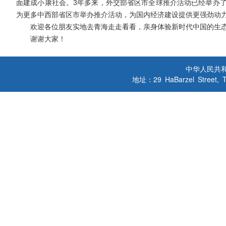
面建成小康社会。3年多来，外交部省区市全球推介活动已经举办了
为更多中西部省区市举办推介活动，为国内经济建设提供更强劲动
欢迎各位朋友实地去青海走走看看，亲身体验新时代中国的生态
谢谢大家！
中华人民共
地址：29 HaBarzel Street, Tel A