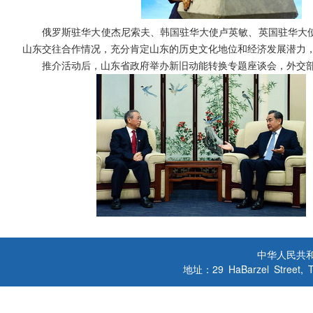
俄罗斯驻华大使杰尼索夫、韩国驻华大使卢英敏、英国驻华大使
山东交往合作情况，充分肯定山东的历史文化地位和经济发展潜力
推介活动后，山东省政府举办新旧动能转换专题座谈会，外交部
中华人民共
地址：29 HaBarzel Street, Tel A