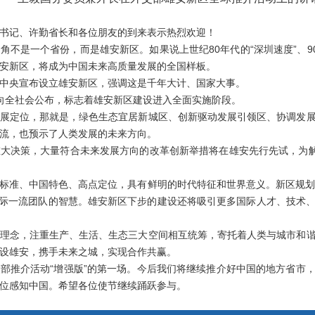
记、许勤省长和各位朋友的到来表示热烈欢迎！
是一个省份，而是雄安新区。如果说上世纪80年代的“深圳速度”、90
安新区，将成为中国未来高质量发展的全国样板。
央宣布设立雄安新区，强调这是千年大计、国家大事。
全社会公布，标志着雄安新区建设进入全面实施阶段。
定位，那就是，绿色生态宜居新城区、创新驱动发展引领区、协调发展
流，也预示了人类发展的未来方向。
决策，大量符合未来发展方向的改革创新举措将在雄安先行先试，为解决
准、中国特色、高点定位，具有鲜明的时代特征和世界意义。新区规划向
支国际一流团队的智慧。雄安新区下步的建设还将吸引更多国际人才、技术
念，注重生产、生活、生态三大空间相互统筹，寄托着人类与城市和谐
设雄安，携手未来之城，实现合作共赢。
推介活动“增强版”的第一场。今后我们将继续推介好中国的地方省市，
位感知中国。希望各位使节继续踊跃参与。