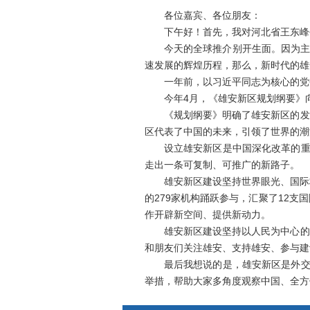
各位嘉宾、各位朋友：
下午好！首先，我对河北省王东峰书
今天的全球推介别开生面。因为主角不
速发展的辉煌历程，那么，新时代的雄
一年前，以习近平同志为核心的党中
今年4月，《雄安新区规划纲要》向
《规划纲要》明确了雄安新区的发展
区代表了中国的未来，引领了世界的潮
设立雄安新区是中国深化改革的重大
走出一条可复制、可推广的新路子。
雄安新区建设坚持世界眼光、国际标
的279家机构踊跃参与，汇聚了12
作开辟新空间、提供新动力。
雄安新区建设坚持以人民为中心的理
和朋友们关注雄安、支持雄安、参与建
最后我想说的是，雄安新区是外交部
举措，帮助大家多角度观察中国、全方