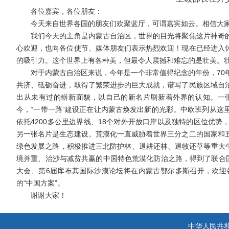
各位嘉宾，各位朋友：
今天来自世界各国的朋友们欢聚蓝厅，可谓嘉宾如云。相信大家
我们今天的主角是内蒙古自治区，世界的目光将聚焦这片神奇的
心欢迎，也向各位使节、媒体朋友们表示热烈欢迎！现在已经进入
的吸引力。这个世界上有各种美，但最令人震撼和难忘的是壮美。
对于内蒙古自治区来说，今年是一个非常值得纪念的年份，70年
共济、砥砺奋进，取得了繁荣进步的巨大成就，谱写了民族区域自
出从未有过的崭新面貌，以自己的新名片刷新着外界的认知。一张
今，“一带一路”建设正在让内蒙古焕发出新的光彩。中欧班列从这
依托4200多公里边界线、18个对外开放口岸以及独特的区位优
另一张名片是生态建设。荒漠化一直威胁着世界三分之二的国家和
绿色发展之路，积极推进三北防护林、退耕还林、退牧还草等重大生
境并重、治沙与减贫共赢的中国特色荒漠化防治之路，得到了联合国
大会、第6届库布其国际沙漠论坛将在内蒙古鄂尔多斯召开，欢迎
的“中国方案”。
谢谢大家！
中华人民共