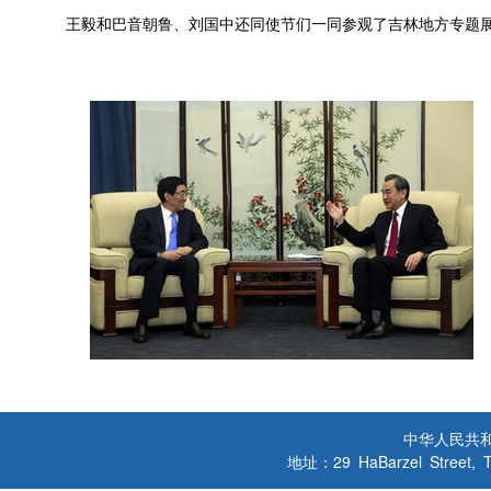
王毅和巴音朝鲁、刘国中还同使节们一同参观了吉林地方专题展
中华人民共
地址：29 HaBarzel Street, Tel A