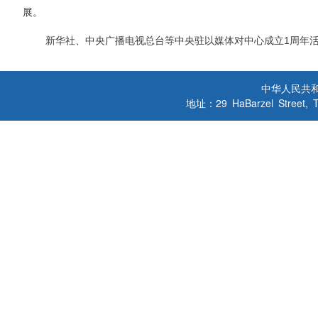
展。
新华社、中央广播电视总台等中央驻以媒体对中心成立
1
周年
中华人民共
地址：29 HaBarzel Street, Tel A