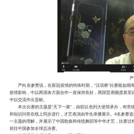
严
严向东参赞说，在新冠疫情的特殊时期，“汉语桥”比赛能如期举
疫情影响，中以两国各方面合作一直保持良好，两国贸易额度甚至
中以交流作出贡献。
本次比赛的主题是“天下一家”，由驻以色列大使馆承办，布劳德
和知识问答在线上同步进行，才艺表演由学生录播展示。4名参赛选
一主题的理解，并展示了中国歌曲和传统舞蹈等中华才艺，比赛过
前往中国参加全球总决赛。