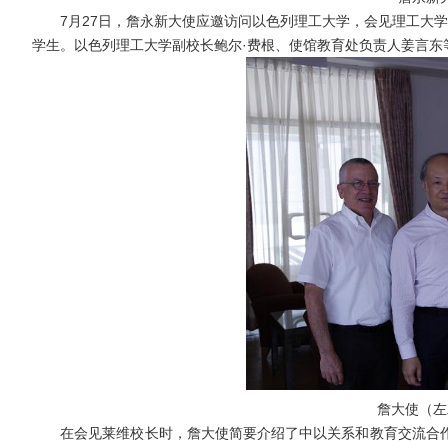
7月27日，詹永新大使应邀访问以色列理工大学，会见理工大
学生。以色列理工大学副校长鲍尔·费根、使馆教育处负责人姜言东
詹大使（左
在会见莱维校长时，詹大使简要介绍了中以关系和教育交流合