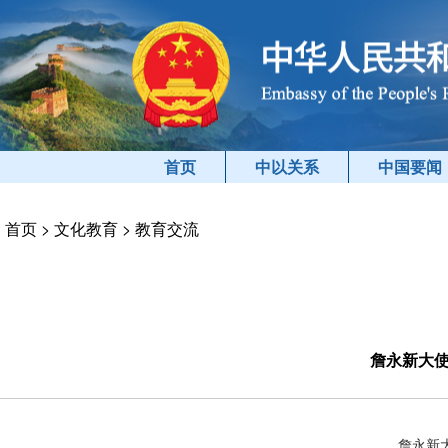
首页
中以关系
中国要闻
首页
>
文化教育
>
教育交流
詹永新大
詹永新