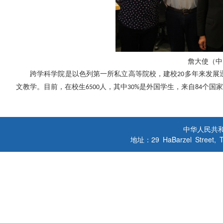
詹大使（中
跨学科学院是以色列第一所私立高等院校，建校
多年来发展
20
文教学。目前，在校生
人，其中
是外国学生，来自
个国家
6500
30%
84
中华人民共
地址：29 HaBarzel Street, Tel A