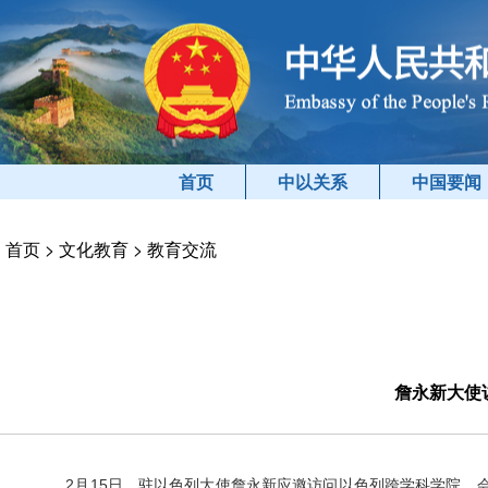
首页
中以关系
中国要闻
首页
>
文化教育
>
教育交流
詹永新大使
2
月
15
日，
驻以色列大使
詹永新应邀访问以色列跨学科学院，