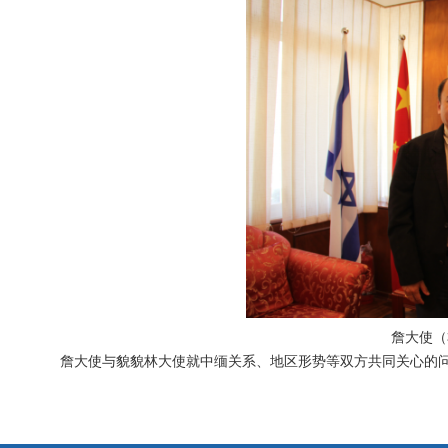
詹大使（
詹大使与貌貌林大使就中缅关系、地区形势等双方共同关心的