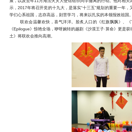
展，以及去年
11月海法火灾大使馆组织同学撤离的行动。他
对相关
示，
2017年
将召开党的十九大，是
落实
“十三五”规划的
重要
一年，
学
们心系祖国，
志存高远，
刻
苦
学习，将来以扎实的本领报效祖国
联欢会温馨欢快
，喜气洋洋
。脍炙人口的《红旗飘飘》、《
《
Epilogue》惊艳全场，
咿呀婉转的越剧《沙漠王子
·算命》更是
土》将联欢会推向高潮。