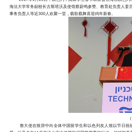
海法大学
常务
副校长古斯塔沃
及使馆
蔡蔚鸣参赞、
教育处负责人姜
事务负责人
等近
300
人欢聚一堂，载歌载舞喜迎鸡年新春。
（
詹大使
在致辞中
向
全体中国
留学生和以色列友人致以节日祝