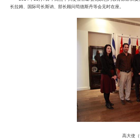
长拉姆、国际司长
斯讷
、部长顾问
苟德斯丹
等会见时在座。
高大使（