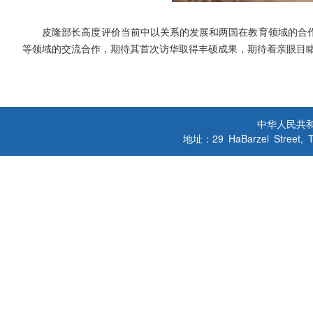
皮隆
部长高度评价当前中以关系的发展和两国在教育领域的合
等领域的交流合作，期待其首次访华取得丰硕成果，期待着亲眼目
中华人民共
地址：29 HaBarzel Street, Tel A