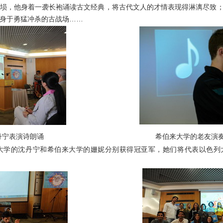
埙，他身着一袭长袍诵读古文经典，将古代文人的才情表现得淋漓尽致
身于勇猛冲杀的古战场……
丹宁表演诗朗诵
希伯来大学的老友演
学的沈丹宁和希伯来大学的姗妮分别获得冠亚军，她们将代表以色列