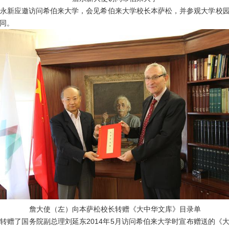
永新应邀访问希伯来大学，会见希伯来大学校长本萨松，并参观大学校
同。
詹大使（左）向本萨松校长转赠《大中华文库》目录单
先转赠了国务院副总理刘延东
201
4
年
5
月访问希伯来大学时宣布赠送的《