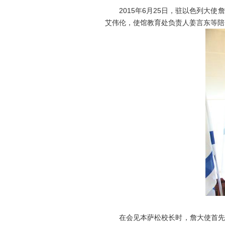
2015
年
6
月
25
日，驻以色列大使詹
艾伟伦，使馆教育处负责人姜言东等陪
在会见本萨松校长时，詹大使首