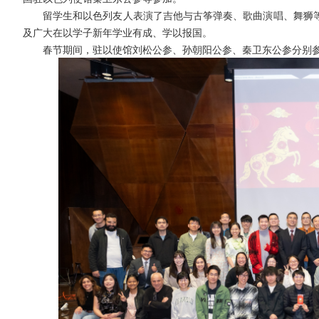
留学生和以色列友人表演了吉他与古筝弹奏、歌曲演唱、舞狮
及广大在以学子新年学业有成、学以报国。
春节期间，驻以使馆刘松公参、孙朝阳公参、秦卫东公参分别