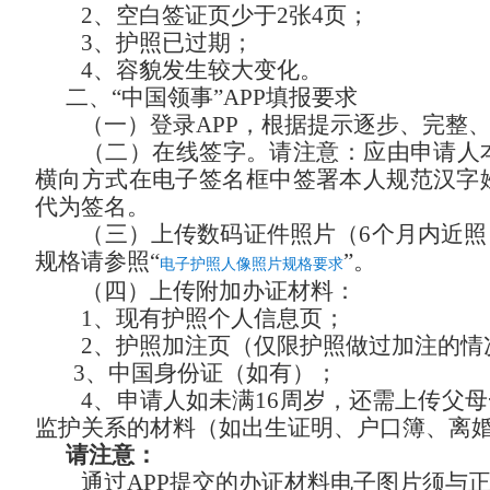
2、空白签证页少于2张4页；
3、护照已过期；
4、容貌发生较大变化。
二、
“中国领事”APP填报要求
（一）登录
APP，根据提示逐步、完整
（二）在线签字。
请注意：应由申请人
横向方式在电子签名框中签署本人规范汉字
代为签名。
（三）上传数码证件照片（
6个月内近
规格请参照“
”。
电子护照人像照片规格要求
（四）上传附加办证材料：
1、现有护照个人信息页；
2、护照加注页（仅限护照做过加注的情
3、中国身份证（如有）
；
4、申请人如未满16周岁，还需上传父
监护关系的材料（如出生证明、户口簿、离
请注意：
通过
APP提交的办证材料电子图片须与