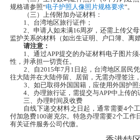
规格请参照“
电子护照人像照片规格要求
”。
（三）上传附加办证材料：
1、台湾地区旅行证件；
2、申请人如未满16周岁，还需上传父
监护关系的材料（如出生证明、户口簿、离
请注意：
1、
通过
APP提交的办证材料电子图片
性，并承担一切责任。
2
、自
2015年7月1日起，台湾地区居
往大陆并在大陆停留、居留，无需办理签注
3
、如已取得外国国籍，应使用外国护照
4、
办理旅行证，需提交与
APP中上传
三、办理时间及收费
自线下递交材料之日起，通常需要
4个
付加急费100谢克尔。特急办理需要2个工作
有关证件服务公司代缴。
香港特