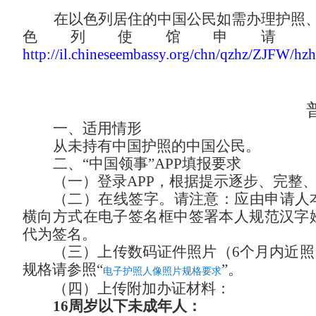
在以色列居住的中国公民如需办理护照
色列使馆申请
http://il.chineseembassy.org/chn/qzhz/ZJFW/
一、适用情形
从未持有中国护照的中国公民。
二、
“中国领事”APP填报要求
（一）登录
APP，根据提示逐步、完整
（二）在线签字。
请注意：
应由申请人
横向方式在电子签名框中签署本人规范汉字
代为签名。
（三）上传数码证件照片（
6个月内近
规格请参照
“
”
。
电子护照人像照片规格要求
（四）上传附加办证材料：
16周岁以下未成年人：