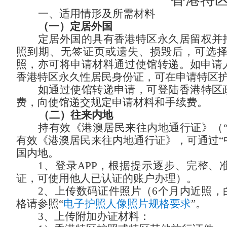
一、适用情形及所需材料
（一）定居外国
定居外国的具有香港特区永久居留权并
照到期、无签证页或遗失、损毁后，可选
照，亦可将申请材料通过
使馆
转递。如申请
香港特区永久性居民身份证，可在申请特区
如通过
使馆
转递申请，可登陆香港特区
费，向使馆递交规定申请材料和手续费。
（二）往来内地
持有效《港澳居民来往内地通行证》（
有效《港澳居民来往内地通行证》，可通过“
国内地。
1、
登录
APP，根据提示逐步、完整、
证，可使用他人已认证的账户办理）。
2、
上传数码证件照片（
6个月内近照，
格请参照“
电子护照人像照片规格要求
”。
3、
上传附加办证材料：