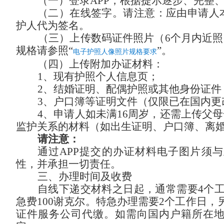
（一）登录
APP，根据提示逐步、完整
（二）在线签字。
请注意：
应由申请人
护人代为签名。
（三）上传数码证件照片（
6个月内近
规格请参照“
”。
电子护照人像照片规格要求
（四）上传附加办证材料：
1、现有护照个人信息页；
2、结婚证明、配偶护照或其他身份证件
3、户口簿等证明文件（仅限已在国内更
4、申请人如未满16周岁，还需上传父
监护关系的材料（如出生证明、户口簿、离
请注意：
通过
APP提交的办证材料电子图片须
性，并承担一切责任。
三、办理时间及收费
自线下递交材料之日起，通常需要
4个
急费
100谢克尔
。特急办理需要
2个工作日，
证件服务公司代缴。
如需向国内户籍所在