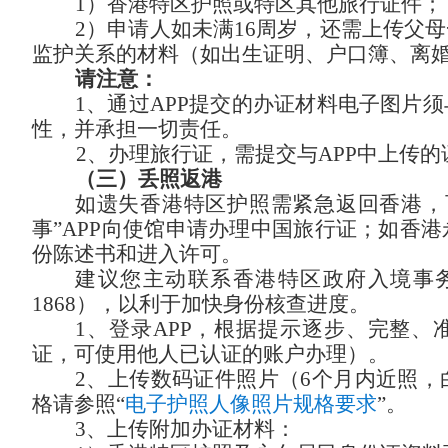
1）香港特区护照或特区其他旅行证件；
2）申请人如未满16周岁，还需上传父
监护关系的材料（如出生证明、户口簿、离
请注意：
1、
通过
APP提交的办证材料电子图片
性，并承担一切责任。
2
、办理旅行证，需提交与
APP中上传
（三）丢照返港
如遗失香港特区护照需紧急返回香港，
事”APP向使馆申请办理中国旅行证；如香
份陈述书和进入许可。
建议您主动联系香港特区政府入境事
1868），以利于加快身份核查进度。
1、登录APP，根据提示逐步、完整、
证，可使用他人已认证的账户办理）。
2、上传数码证件照片（6个月内近照
格请参照“
电子护照人像照片规格要求
”。
3、上传附加办证材料：