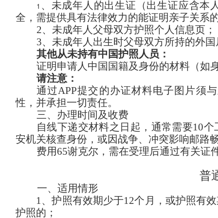
、未成年人的出生证（出生证应含本
1
全，需提供具有法律效力的能证明亲子关系
2、未成年人父母双方护照个人信息页；
3、未成年人出生时父母双方所持的外国
其他从未持有中国护照人员：
证明申请人中国国籍及身份的材料（如
请注意：
通过
APP提交的办证材料电子图片须
性，并承担一切责任。
三、办理时间及收费
自线下递交材料之日起，通常需要
10
安机关核查身份，
或因战争、冲突影响邮路
费用
65谢克尔，
需在受理后通过有关证
普
一、适用情形
1、护照有效期少于12个月，或护照有
护照的；