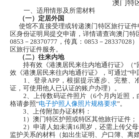
澳门特
一、适用情形及所需材料
（一）定居外国
使馆
不直接受理或转递澳门特区旅行证件
区身份证明局提交申请，详情请查询澳门特
0853－28370777，传真：0853－283
区旅行证件服务。
（二）往来内地
持有效《港澳居民来往内地通行证》（
效《港澳居民来往内地通行证》，可通过“中国
1、登录APP，根据提示逐步、完整、
证，可使用他人已认证的账户办理）。
2、上传数码证件照片（6个月内近照
格请参照“
电子护照人像照片规格要求
”。
3、上传附加办证材料：
1）澳门特区护照或特区其他旅行证件；
2）申请人如未满16周岁，还需上传父
监护关系的材料（如出生证明、户口簿、离