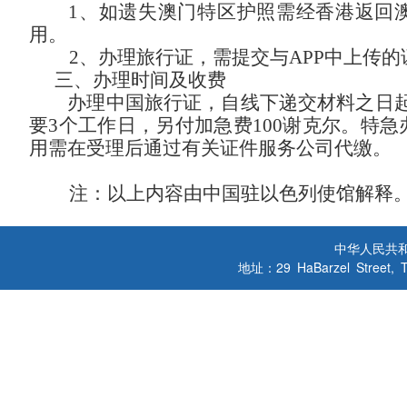
1、如遗失澳门特区护照需经香港返回
用。
2、办理旅行证，需提交与APP中上传的
三、办理时间及收费
办理中国旅行证，自线下递交材料之日起
要3个工作日，另付加急费100谢克尔。特急
用需在受理后通过有关证件服务公司代缴。
注：以上内容由中国驻以色列使馆解释
中华人民共
地址：29 HaBarzel Street, Tel A