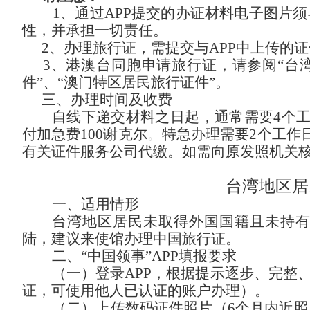
1、
通过
APP提交的办证材料电子图片
性，并承担一切责任。
2
、办理旅行证，需提交与
APP中上传的
3
、港澳台同胞申请旅行证，请参阅
“台
件”、“澳门特区居民旅行证件”。
三、办理时间及收费
自线下递交材料之日起，通常需要
4个
付加急费
100谢克尔
。特急办理需要
2个工作
有关证件服务公司代缴。
如需向原发照机关
台湾地区居
一、适用情形
台湾地区居民未取得外国国籍且未持
陆，建议来
使馆
办理中国旅行证。
二、
“中国领事”APP填报要求
（一）登录
APP，根据提示逐步、完整
证，可使用他人已认证的账户办理）。
（二）上传数码证件照片（
6个月内近