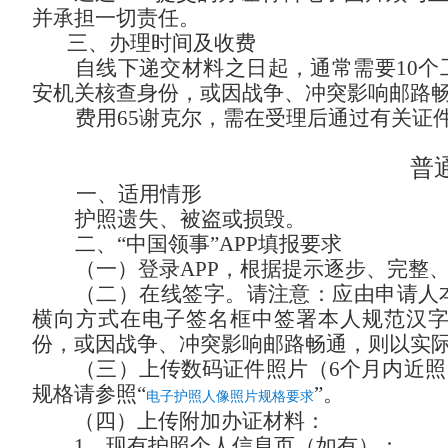
并承担一切责任。
三、办理时间及收费
自线下递交材料之日起，通常需要
10
安机关核查身份，或因战争、冲突影响邮路
费用
65谢克尔，
需在受理后通过有关证
普
一、适用情形
护照遗失、被盗或损毁。
二、
“中国领事”APP填报要求
（
一）登录
APP，根据提示逐步、完整
（二）在线签字。
请注意：应由申请人
横向方式在电子签名框中签署本人规范汉
份，或因战争、冲突影响邮路畅通，则以实
（三）上传数码证件照片（6个月内近照
规格请参照“
”。
电子护照人像照片规格要求
（四）上传附加办证材料：
1、现有护照个人信息页（如有）；