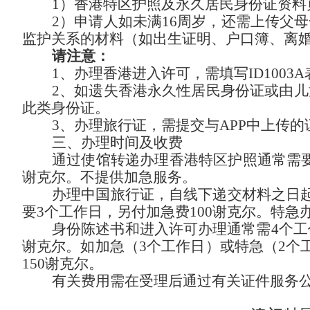
1）香港特区护照及永久居民身份证资料
2）申请人如未满16周岁，还需上传父
监护关系的材料（如出生证明、户口簿、离
请注意：
1、办理香港进入许可，需填写ID1003
2、如遗失香港永久性居民身份证或由
此类身份证。
3、办理旅行证，需提交与APP中上传
三、办理时间及收费
通过使馆转递办理香港特区护照通常需
谢克尔
。不提供加急服务。
办理中国旅行证，自线下递交材料之日
要
3个工作日，另付加急费
100谢克尔
。特急
身份陈述书和进入许可办理通常需
4个
谢克尔
。如加急（
3个工作日）或特急（2个
150谢克尔
。
有关费用需在受理后通过有关证件服务