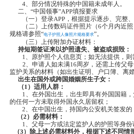
4、部分情况特殊的中国籍未成年人。
二、
“中国领事”APP填报要求
（一）登录
APP，根据提示逐步、完整
（二）上传数码证件照片（
6个月内近
规格请参照“
”。
电子护照人像照片规格要求
（三）上传附加办证材料：
持短期签证来
以
护照遗失
、
被盗
或损毁
：
1、原护照个人信息页；如无法提供，则
2、申请人如未满16周岁，还需上传父
监护关系的材料（如出生证明、户口簿、离
出生在国外或跨国婚姻所生子女：
（
1）适用人群：
1、在外国出生，出生即具有外国国籍
的任何一方未取得外国永久居留权；
2、在中国出生，持国内公安机关签发的
（
2）必需材料：
1、父母一方或法定监护人的护照等身份
（
3）除上述必需材料外，根据下述不同情