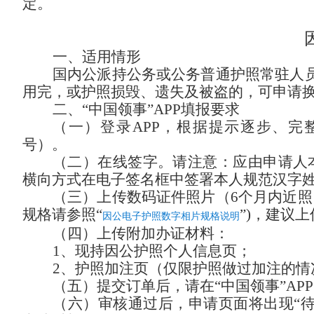
定。
一、适用情形
国内公派持公务或公务普通护照常驻人
用完，或护照损毁、遗失及被盗的，可申请
二、
“中国领事”APP填报要求
（一）登录
APP，根据提示逐步、
号）。
（二）在线签字。请注意：应由申请人
横向方式在电子签名框中签署本人规范汉字
（三）上传数码证件照片（
6个月内近
规格请参照
“
”
)
，
建议上
因公电子护照数字相片规格说明
（四）上传附加办证材料：
1、现持因公护照个人信息页；
2、护照加注页（仅限护照做过加注的情
（五）提交订单后，请在
“中国领事”A
（六）审核通过后，申请页面将出现
“