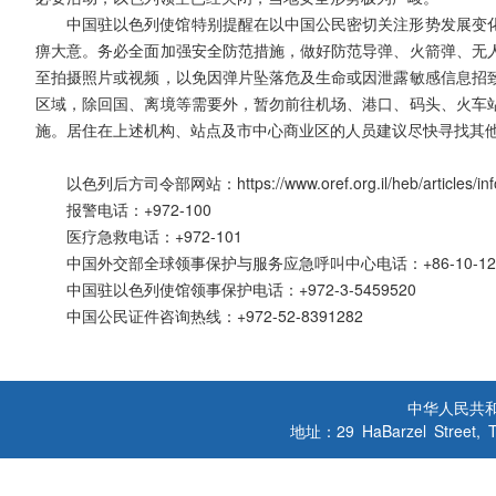
中国驻以色列使馆特别提醒在以中国公民密切关注形势发展变
痹大意。务必全面加强安全防范措施，做好防范导弹、火箭弹、无
至拍摄照片或视频，以免因弹片坠落危及生命或因泄露敏感信息招
区域，除回国、离境等需要外，暂勿前往机场、港口、码头、火车
施。居住在上述机构、站点及市中心商业区的人员建议尽快寻找其
以色列后方司令部网站：https://www.oref.org.il/heb/articles/info
报警电话：+972-100
医疗急救电话：+972-101
中国外交部全球领事保护与服务应急呼叫中心电话：+86-10-12308或
中国驻以色列使馆领事保护电话：+972-3-5459520
中国公民证件咨询热线：+972-52-8391282
中华人民共
地址：29 HaBarzel Street, Tel A