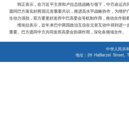
韩正表示，在习近平主席和卢拉总统战略引领下，中巴命运共
愿同巴方落实好两国元首重要共识，推进高水平战略协作，为维护
生动力强劲，双方要更好发挥中巴高委会等机制作用，推动合作朝
维埃拉表示，近年来巴中两国政治互信在元首互动中得到进一
重要。巴方愿同中方共同发挥高委会协调作用，深化各领域合作。
中华人民共
地址：29 HaBarzel Street, Tel A