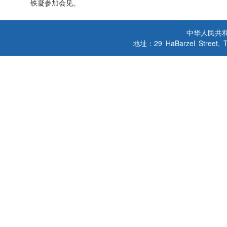
铁凝参加会见。
中华人民共
地址：29 HaBarzel Street, Tel A