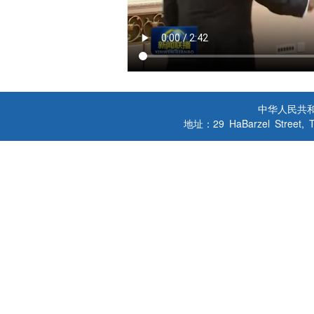
中华人民共
地址：29 HaBarzel Street, Tel A