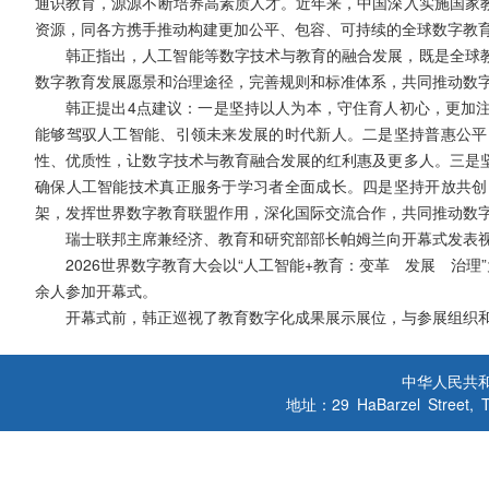
通识教育，源源不断培养高素质人才。近年来，中国深入实施国家
资源，同各方携手推动构建更加公平、包容、可持续的全球数字教
韩正指出，人工智能等数字技术与教育的融合发展，既是全球
数字教育发展愿景和治理途径，完善规则和标准体系，共同推动数
韩正提出4点建议：一是坚持以人为本，守住育人初心，更加
能够驾驭人工智能、引领未来发展的时代新人。二是坚持普惠公平
性、优质性，让数字技术与教育融合发展的红利惠及更多人。三是
确保人工智能技术真正服务于学习者全面成长。四是坚持开放共创
架，发挥世界数字教育联盟作用，深化国际交流合作，共同推动数
瑞士联邦主席兼经济、教育和研究部部长帕姆兰向开幕式发表
2026世界数字教育大会以“人工智能+教育：变革 发展 治
余人参加开幕式。
开幕式前，韩正巡视了教育数字化成果展示展位，与参展组织
中华人民共
地址：29 HaBarzel Street, Tel A