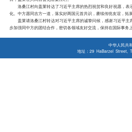
洛桑江村向盖莱转达了习近平主席的热烈祝贺和良好祝愿，表
化。中方愿同吉方一道，落实好两国元首共识，赓续传统友谊，拓
盖莱请洛桑江村转达对习近平主席的诚挚问候，感谢习近平主
步加强同中方的团结合作，密切各领域友好交流，保持在国际事务
中华人民共
地址：29 HaBarzel Street, Tel A