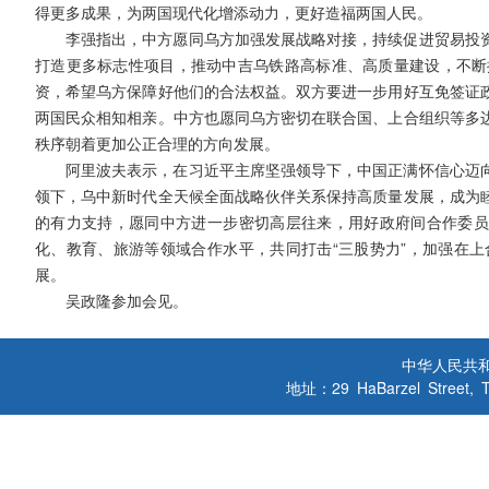
得更多成果，为两国现代化增添动力，更好造福两国人民。
李强指出，中方愿同乌方加强发展战略对接，持续促进贸易投
打造更多标志性项目，推动中吉乌铁路高标准、高质量建设，不断
资，希望乌方保障好他们的合法权益。双方要进一步用好互免签证
两国民众相知相亲。中方也愿同乌方密切在联合国、上合组织等多
秩序朝着更加公正合理的方向发展。
阿里波夫表示，在习近平主席坚强领导下，中国正满怀信心迈
领下，乌中新时代全天候全面战略伙伴关系保持高质量发展，成为
的有力支持，愿同中方进一步密切高层往来，用好政府间合作委员
化、教育、旅游等领域合作水平，共同打击“三股势力”，加强在
展。
吴政隆参加会见。
中华人民共
地址：29 HaBarzel Street, Tel A