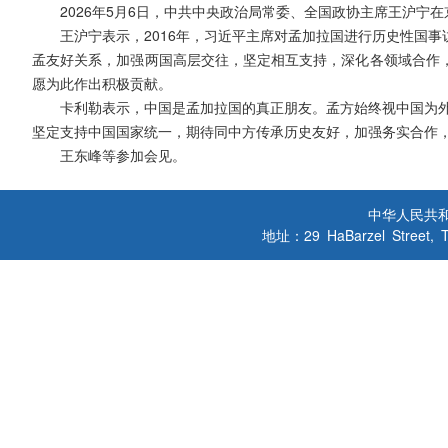
2026年5月6日，中共中央政治局常委、全国政协主席王沪宁
王沪宁表示，2016年，习近平主席对孟加拉国进行历史性国
孟友好关系，加强两国高层交往，坚定相互支持，深化各领域合作
愿为此作出积极贡献。
卡利勒表示，中国是孟加拉国的真正朋友。孟方始终视中国为外
坚定支持中国国家统一，期待同中方传承历史友好，加强务实合作
王东峰等参加会见。
中华人民共
地址：29 HaBarzel Street, Tel A