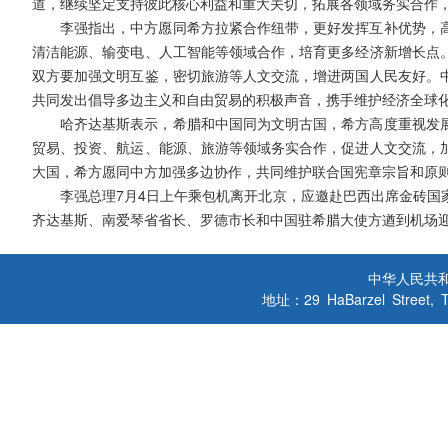
道，继续坚定支持彼此核心利益和重大关切，拓展各领域务实合作
李强指出，中方愿同希方拉紧合作纽带，更好发挥互补优势，
清洁能源、输变电、人工智能等领域合作，培育更多经济新增长点
双方要加强文明互鉴，密切旅游等人文交流，增进两国人民友好。
共同发出倡导多边主义和自由贸易的积极声音，携手维护经济全球
哈齐达基斯表示，希腊和中国同为文明古国，希方高度重视发
贸易、投资、航运、能源、旅游等领域务实合作，促进人文交流，
大国，希方愿同中方加强多边协作，共同维护联合国宪章宗旨和原
李强总理7月4日上午乘包机离开北京，应邀赴巴西出席金砖国
齐达基斯、南爱琴省省长、罗德市长和中国驻希腊大使方遒到机场
中华人民共
地址：29 HaBarzel Street, Tel A