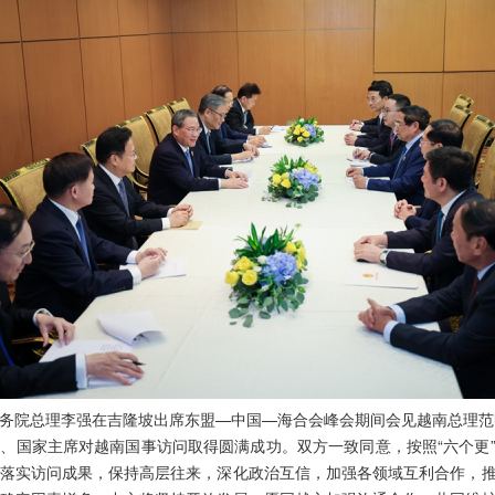
，国务院总理李强在吉隆坡出席东盟—中国—海合会峰会期间会见越南总理
、国家主席对越南国事访问取得圆满成功。双方一致同意，按照“六个更
落实访问成果，保持高层往来，深化政治互信，加强各领域互利合作，