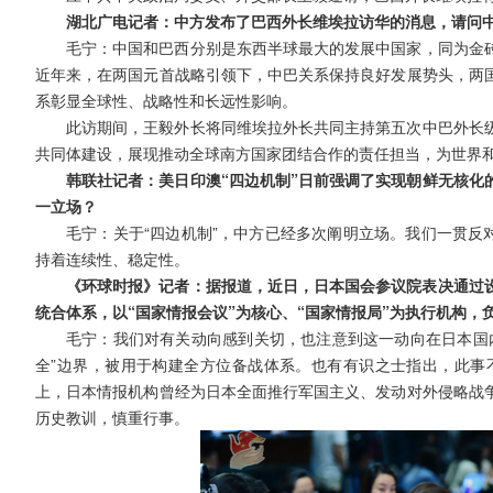
湖北广电记者：中方发布了巴西外长维埃拉访华的消息，请问
毛宁：中国和巴西分别是东西半球最大的发展中国家，同为金
近年来，在两国元首战略引领下，中巴关系保持良好发展势头，两
系彰显全球性、战略性和长远性影响。
此访期间，王毅外长将同维埃拉外长共同主持第五次中巴外长
共同体建设，展现推动全球南方国家团结合作的责任担当，为世界
韩联社记者：美日印澳“四边机制”日前强调了实现朝鲜无核化
一立场？
毛宁：关于“四边机制”，中方已经多次阐明立场。我们一贯反
持着连续性、稳定性。
《环球时报》记者：据报道，近日，日本国会参议院表决通过设
统合体系，以“国家情报会议”为核心、“国家情报局”为执行机构
毛宁：我们对有关动向感到关切，也注意到这一动向在日本国
全”边界，被用于构建全方位备战体系。也有有识之士指出，此事
上，日本情报机构曾经为日本全面推行军国主义、发动对外侵略战
历史教训，慎重行事。