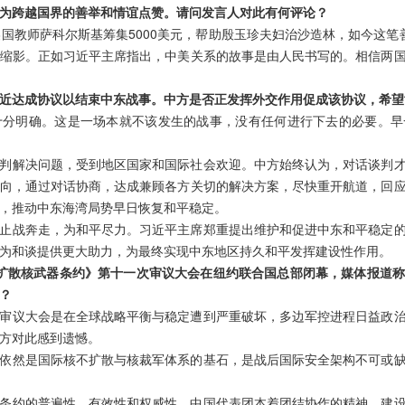
纷为跨越国界的善举和情谊点赞。请问发言人对此有何评论？
美国教师萨科尔斯基筹集5000美元，帮助殷玉珍夫妇治沙造林，如今这笔
缩影。正如习近平主席指出，中美关系的故事是由人民书写的。相信两
近达成协议以结束中东战事。中方是否正发挥外交作用促成该协议，希望
十分明确。这是一场本就不该发生的战事，没有任何进行下去的必要。早
判解决问题，受到地区国家和国际社会欢迎。中方始终认为，对话谈判
向，通过对话协商，达成兼顾各方关切的解决方案，尽快重开航道，回
，推动中东海湾局势早日恢复和平稳定。
止战奔走，为和平尽力。习近平主席郑重提出维护和促进中东和平稳定
为和谈提供更大助力，为最终实现中东地区持久和平发挥建设性作用。
《不扩散核武器条约》第十一次审议大会在纽约联合国总部闭幕，媒体报道
？
审议大会是在全球战略平衡与稳定遭到严重破坏，多边军控进程日益政
方对此感到遗憾。
依然是国际核不扩散与核裁军体系的基石，是战后国际安全架构不可或
条约的普遍性、有效性和权威性。中国代表团本着团结协作的精神，建