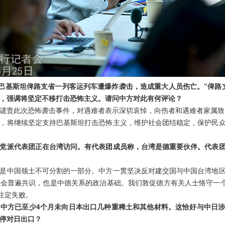
，巴基斯坦俾路支省一列客运列车遭爆炸袭击，造成重大人员伤亡。“俾路
，强调将坚定不移打击恐怖主义。请问中方对此有何评论？
谴责此次恐怖袭击事件，对遇难者表示深切哀悼，向伤者和遇难者家属致
，将继续坚定支持巴基斯坦打击恐怖主义，维护社会团结稳定，保护民
党派代表团正在台湾访问。有代表团成员称，台湾是德重要伙伴。代表
是中国领土不可分割的一部分。中方一贯坚决反对建交国与中国台湾地
会普遍共识，也是中德关系的政治基础。我们敦促德方有关人士恪守一个
注定失败。
中方已至少4个月未向日本出口几种重稀土和其他材料。这恰好与中日
停对日出口？