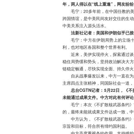
年，两人得以在“线上重逢”，网友纷
毛宁：20多年前，在中国任教的
跨国情谊，是中美民间友好交往的生动
中美关系注入源头活水。
法新社记者：美国和伊朗似乎已接
毛宁：中方在伊朗局势上的立场
利，也对地区各国和整个世界有利。
近来，美伊实现停火，探索通过谈
稳住局势缓和势头，坚持政治解决大方
链稳定畅通，尽快实现全面、持久停火
自从战事爆发以来，中方一直在为
主席四点主张精神，同国际社会一道，
总台CGTN记者：5月22日，
未能通过成果文件。中方对此有何评论
毛宁：本次《不扩散核武器条约》
的，最终未能就成果文件达成一致，中
中方认为，《不扩散核武器条约》
宗旨和目标，符合所有缔约国利益。
中方高度重视条约作用，支持维护