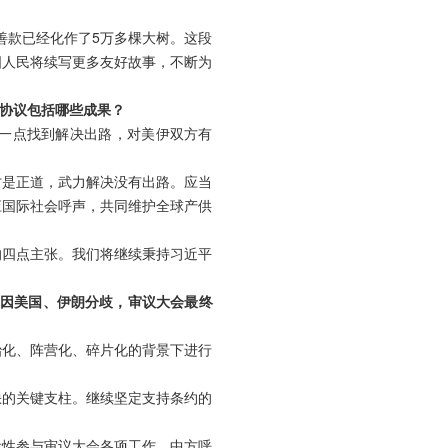
善款已经化作了5万多棵大树。这段
国人民将续写更多友好故事，不断为
协议包括哪些成果？
一点找到解决出路，对美伊双方有
才是正道，武力解决没有出路。应当
应国际社会呼声，共同维护全球产供
的四点主张。我们将继续秉持习近平
称因美国、伊朗分歧，审议大会最终
治化、阵营化、碎片化的背景下进行
缺的关键支柱。继续坚定支持条约的
设性参与审议大会各项工作。中方呼