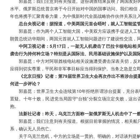
郭嘉昆：我们注意到有关报道。这份调查结果反映了两国友好
水平。俄罗斯总统普京将于今日开始对中国的国事访问。我们相信
年也将携手汇聚青春力量，为中俄新时代全面战略协作伙伴关系注
总台央视记者：据报道，中美两国元首会晤时，就人工智能监
郭嘉昆：作为两个人工智能大国，中美双方应该携手促进人工
朗普总统访华期间，两国元首就人工智能问题进行了建设性交流，
中阿卫视记者：5月17日，一架无人机袭击了巴拉卡核电站相
袭击行为持何种立场？特别是从国际法、民用基础设施保护以及国
郭嘉昆：中方对阿联酋核电站相关设施遭受袭击深表关切，反
应得到切实尊重，平民和非军事目标应当得到保护。当务之急是立
《北京日报》记者：第79届世界卫生大会再次作出不将涉台提
何进一步评论？
郭嘉昆：世界卫生大会连续第10年拒绝所谓涉台提案，充分表
置疑。十年十败，民进党当局固守“台独”分裂立场注定失败，这出
抱。
法新社记者：昨天，乌克兰方面称一架俄罗斯无人机击中了一
郭嘉昆：我们注意到有关报道。根据目前掌握的情况，相关船
系，确认无人员伤亡。
关于乌克兰危机，中方的立场是一贯的、明确的，对话谈判是