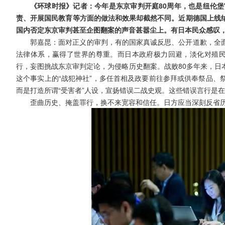
《环球时报》记者：今年是东京审判开庭80周年，也是纽伦堡
责、开展国民教育等方面的做法和效果却截然不同。近期德国上线
国内否定东京审判甚至企图翻案的声音甚嚣尘上。有日本民众感叹
郭嘉昆：面对正义的审判，有的国家真诚反思、公开道歉，全
法律体系，赢得了世界的尊重。而日本政府极力回避，淡化对殖民侵
行，妄图挑战东京审判定论，为侵略历史翻案。战败80多年来，日
这个事实上的“战犯神社”，多任首相及政要前往参拜或供奉祭品、
而是打造所谓“受害者”人设，宣扬错误二战史观。这些错误言行是
歪曲历史、掩盖罪行，换不来宽容和信任。日方应当深刻反省