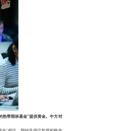
的热带雨林基金”提供资金。中方对
基金”倡议，期待该倡议发挥积极作