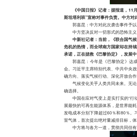
《中国日报》记者：据报道，11
斯坦塔利班”宣称对事件负责。中方对
郭嘉昆：中方对此次袭击事件予以
中方坚决反对一切形式的恐怖主义
中新社记者：当前，《联合国气候
危机的热情，而全球南方国家却在持续
承诺，正在拯救《巴黎协定》，发展中
郭嘉昆：今年是《巴黎协定》达成
会。习近平主席特别代表、中共中央政
确方向、落实气候行动、深化开放合作
气候变化关乎人类共同未来。无论
确选择。
中国在应对气变上是实打实的“行
展最快的可再生能源体系，是世界能耗
发电成本分别下降超过60％和80％
室气体，首次提出绝对量减排目标，体
中方将与各方一道，贯彻共同但有