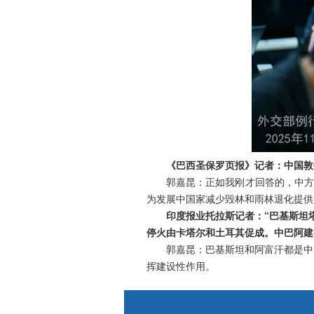
《巴西圣保罗页报》记者：中国敦
郭嘉昆：正如我刚才回答的，中方
为发展中国家减少毁林和雨林退化提供
印度报业托拉斯记者：“巴基斯坦
停火由卡塔尔和土耳其促成。中巴阿建
郭嘉昆：巴基斯坦和阿富汗都是中
挥建设性作用。