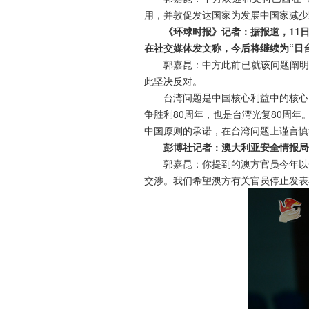
用，并敦促发达国家为发展中国家减少
《环球时报》记者：据报道，11
在社交媒体发文称，今后将继续为“日
郭嘉昆：中方此前已就该问题阐明
此坚决反对。
台湾问题是中国核心利益中的核心
争胜利80周年，也是台湾光复80周
中国原则的承诺，在台湾问题上谨言慎
彭博社记者：澳大利亚安全情报局
郭嘉昆：你提到的澳方官员今年以
交涉。我们希望澳方有关官员停止发表