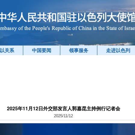
以关系
中国要闻
领事服务
走进以色列
2025年11月12日外交部发言人郭嘉昆主持例行记者会
2025/11/12