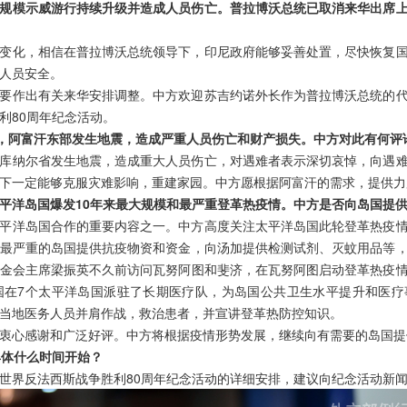
规模示威游行持续升级并造成人员伤亡。普拉博沃总统已取消来华出席
变化，相信在普拉博沃总统领导下，印尼政府能够妥善处置，尽快恢复
人员安全。
要作出有关来华安排调整。中方欢迎苏吉约诺外长作为普拉博沃总统的
利80周年纪念活动。
日，阿富汗东部发生地震，造成严重人员伤亡和财产损失。中方对此有何评
库纳尔省发生地震，造成重大人员伤亡，对遇难者表示深切哀悼，向遇
下一定能够克服灾难影响，重建家园。中方愿根据阿富汗的需求，提供力
平洋岛国爆发10年来最大规模和最严重登革热疫情。中方是否向岛国提
平洋岛国合作的重要内容之一。中方高度关注太平洋岛国此轮登革热疫
最严重的岛国提供抗疫物资和资金，向汤加提供检测试剂、灭蚊用品等
金会主席梁振英不久前访问瓦努阿图和斐济，在瓦努阿图启动登革热疫
国在7个太平洋岛国派驻了长期医疗队，为岛国公共卫生水平提升和医疗
当地医务人员并肩作战，救治患者，并宣讲登革热防控知识。
衷心感谢和广泛好评。中方将根据疫情形势发展，继续向有需要的岛国提
具体什么时间开始？
世界反法西斯战争胜利80周年纪念活动的详细安排，建议向纪念活动新