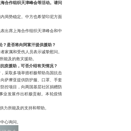
上海合作组织天津峰会等活动。请问
国内局势稳定。中方也希望印尼方面
代表出席上海合作组织天津峰会和中
论？是否将向阿富汗提供援助？
难者家属和受伤人员表示诚挚慰问。
所能及的救灾援助。
供抗疫援助，可否介绍有关情况？
情，采取多项举措积极帮助岛国抗击
，向萨摩亚提供防护服、口罩、手套
情防控项目，向两国基层社区捐赠防
事业发展作出积极贡献。本轮疫情
供力所能及的支持和帮助。
闻中心询问。