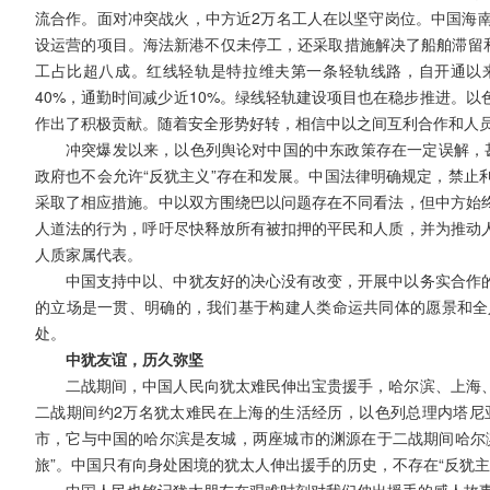
流合作。面对冲突战火，中方近2万名工人在以坚守岗位。中国海
设运营的项目。海法新港不仅未停工，还采取措施解决了船舶滞留和
工占比超八成。红线轻轨是特拉维夫第一条轻轨线路，自开通以来
40%，通勤时间减少近10%。绿线轻轨建设项目也在稳步推进。
作出了积极贡献。随着安全形势好转，相信中以之间互利合作和人
冲突爆发以来，以色列舆论对中国的中东政策存在一定误解，甚
政府也不会允许“反犹主义”存在和发展。中国法律明确规定，禁止
采取了相应措施。中以双方围绕巴以问题存在不同看法，但中方始
人道法的行为，呼吁尽快释放所有被扣押的平民和人质，并为推动
人质家属代表。
中国支持中以、中犹友好的决心没有改变，开展中以务实合作
的立场是一贯、明确的，我们基于构建人类命运共同体的愿景和全
处。
中犹友谊，历久弥坚
二战期间，中国人民向犹太难民伸出宝贵援手，哈尔滨、上海
二战期间约2万名犹太难民在上海的生活经历，以色列总理内塔尼
市，它与中国的哈尔滨是友城，两座城市的渊源在于二战期间哈尔
旅”。中国只有向身处困境的犹太人伸出援手的历史，不存在“反犹主