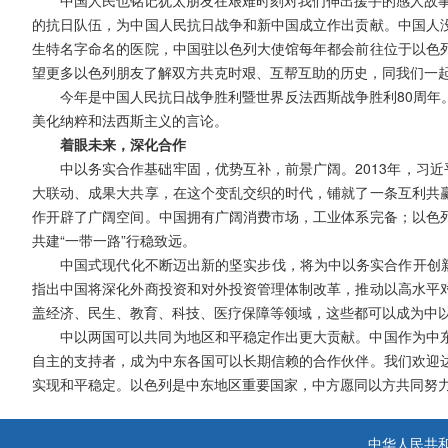
中国人民也铭记犹太朋友在艰难时刻对我们伸出援手的感人故事
的抗日队伍，为中国人民抗日战争和新中国成立作出贡献。中国人
生特名字命名的医院，中国驻以色列大使馆每年都会前往位于以色
望更多以色列朋友了解双方共克时艰、互帮互助的历史，同我们一
今年是中国人民抗日战争胜利暨世界反法西斯战争胜利80周年
美化纳粹和法西斯主义的言论。
着眼未来，深化合作
中以务实合作基础牢固，优势互补，前景广阔。2013年，习
大联动、成果大共享，在这个变乱交织的时代，铺就了一条互利共
作开辟了广阔空间。中国拥有广阔消费市场，工业体系完备；以色
共建“一带一路”行稳致远。
中国式现代化不断迈出新的坚实步伐，将为中以务实合作开创新
指出中国将深化外商投资和对外投资管理体制改革，推动以高水平
盖经济、民生、教育、科技、医疗保障等领域，这些都可以成为中
中以两国可以共同为地区和平稳定作出更大贡献。中国作为中
自主的支持者，成为中东各国可以长期信赖的合作伙伴。我们欢迎
实现和平稳定。以色列是中东地区重要国家，中方愿同以方共同努
中华人民共