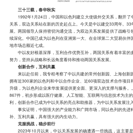
三十三载，春华秋实
1992年1月24日，中国和以色列建立大使级外交关系，翻开
关系，双边关系站在新的历史起点上。今天是中以建交33周年。3
展。两国领导人保持密切沟通交流，为双边关系发展提供了战略引
续深化。中国已成为以色列在亚洲第一大、在全球第二大贸易伙伴
地市场总额近七成。
中以友好根基深厚，互利合作优势互补，两国关系有着丰富的
努力，坚持从战略和长远角度看待和推动两国关系发展。
创新合作，互利共赢
来以赴任前，我专程考察了中以共建的常州创新园、上海创新园
拥有近300家的以色列和中以合作企业、近60项双边技术合作项
升级，为以色列企业来华发展提供更全面、更深入的支撑与服务。上
867件，初步形成以医疗健康、人工智能、互联网与信息技术为主
利，创新合作已成为中以关系的亮点和助推器，为中以关系发展注
事实证明，中国强大的产业能力和广阔市场，同以色列的先进
补、互利共赢，具有强大的内生动力。
克服挑战，稳步前行
2023年10月以来，中以关系发展的确遭遇一些挑战，这主