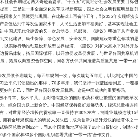
和社会长期稳定两大奇迹新篇章。“十五五”时期经济社会发展主要目标
提高，三是进一步全面深化改革取得新突破，四是社会文明程度明显提
是国家安全屏障更加巩固。在此基础上再奋斗五年，到2035年实现经济
产总值达到中等发达国家水平，人民生活更加幸福美好，基本实现社会主
进中国式现代化建设的又一次总动员、总部署。《建议》明确了从产业
到文化建设、民生保障、绿色发展、安全发展、国防建设等重点领域的
，以实际行动推动建设开放型世界经济。《建议》对扩大高水平对外开
边贸易体制，拓展国际循环，以开放促改革促发展，与世界各国共享机
展，拓展双向投资合作空间，同各方伙伴共同推进高质量共建“一带一路
社会发展做长期规划，每五年规划一次，每次规划五年期，以此制定中国
习近平总书记指出的那样，70多年来，我们坚持一张蓝图绘到底，一茬
更好的自己，同世界各国分享发展机遇。这是中国成功的重要密码。
程极不寻常、极不平凡。面对错综复杂的国际形势和艰巨繁重的国内改革
、综合国力跃上新合阶。中国经济保持良好发展势头，经济总量接连跨越1
左右，对世界经济增长的贡献率一直保持在30%左右，制造业规模连续15
名，拥有全球规模最大的研发人员队伍，成为创新力提升最快的经济体之
验区总数达到22个，同30个国家和地区签署了23个自贸协定，制造业
0多个国家和30多个国际组织签署共建“一带一路”合作文件。