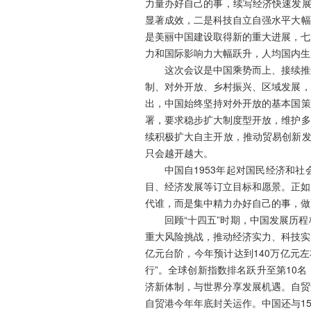
力量办好自己的事，续写经济快速发展
显著成效，二是科技自立自强水平大幅
是美丽中国建设取得新的重大进展，七
力和国际影响力大幅跃升，人均国内生
这次会议是中国乘势而上、接续推
制、对外开放、乡村振兴、区域发展，
出，中国始终坚持对外开放的基本国策
署，要求稳步扩大制度型开放，维护多
续积极扩大自主开放，推动贸易创新发
只会越开越大。
中国自1953年起对国民经济和
目、经济发展等订立目标和愿景。正如
代谁，而是集中精力办好自己的事，做
回顾“十四五”时期，中国发展历
重大风险挑战，推动经济实力、科技实力
亿元台阶，今年预计达到140万亿元
行”。全球创新指数排名跃升至第10
济新体制，与世界分享发展机遇。自贸试
自贸港今年年底封关运作。中国还与15