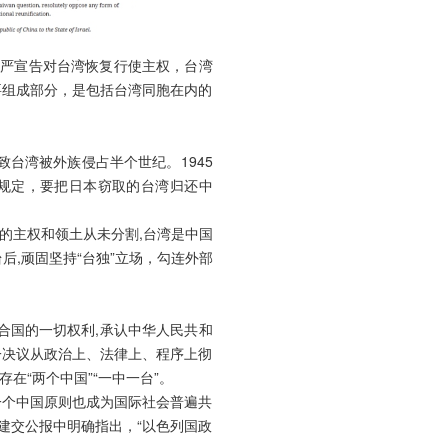
庄严宣告对台湾恢复行使主权，台湾
要组成部分，是包括台湾同胞在内的
致台湾被外族侵占半个世纪。1945
确规定，要把日本窃取的台湾归还中
的主权和领土从未分割,台湾是中国
后,顽固坚持“台独”立场，勾连外部
。
联合国的一切权利,承认中华人民共和
一决议从政治上、法律上、程序上彻
“两个中国”“一中一台”。
一个中国原则也成为国际社会普遍共
建交公报中明确指出，“以色列国政