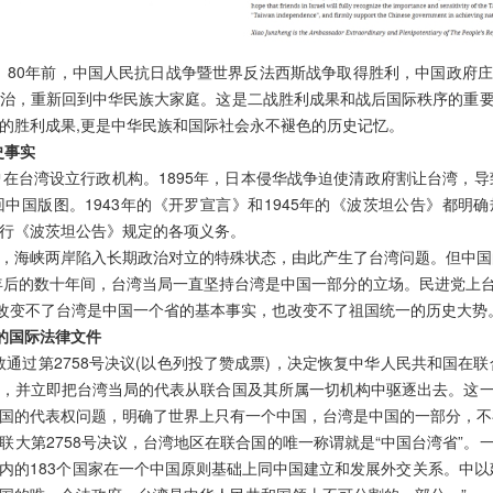
周年。80年前，中国人民抗日战争暨世界反法西斯战争取得胜利，中国政府
治，重新回到中华民族大家庭。这是二战胜利成果和战后国际秩序的重
的胜利成果,更是中华民族和国际社会永不褪色的历史记忆。
史事实
在台湾设立行政机构。1895年，日本侵华战争迫使清政府割让台湾，导
中国版图。1943年的《开罗宣言》和1945年的《波茨坦公告》都明
行《波茨坦公告》规定的各项义务。
，海峡两岸陷入长期政治对立的特殊状态，由此产生了台湾问题。但中国
年后的数十年间，台湾当局一直坚持台湾是中国一部分的立场。民进党上台
径改变不了台湾是中国一个省的基本事实，也改变不了祖国统一的历史大势
音的国际法律文件
多数通过第2758号决议(以色列投了赞成票)，决定恢复中华人民共和国在
，并立即把台湾当局的代表从联合国及其所属一切机构中驱逐出去。这
国的代表权问题，明确了世界上只有一个中国，台湾是中国的一部分，不存在
联大第2758号决议，台湾地区在联合国的唯一称谓就是“中国台湾省”。
内的183个国家在一个中国原则基础上同中国建立和发展外交关系。中以