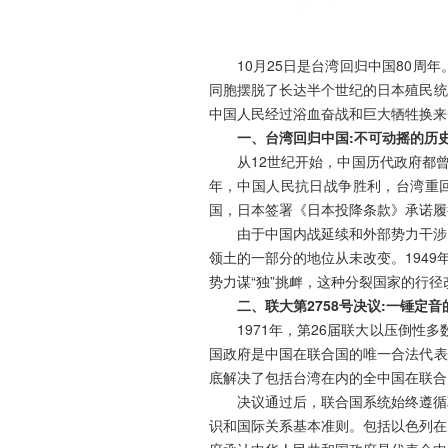
10月25日是台湾回归中国80
同胞摆脱了长达半个世纪的日本殖民统
中国人民经过浴血奋战和巨大牺牲换来
一、台湾回归中国:不可动摇的历
从12世纪开始，中国历代政府都曾
年，中国人民抗日战争胜利，台湾重回
国，日本签署《日本投降条款》承诺履
由于中国内战延续和外部势力干涉
领土的一部分的地位从未改变。1949
势力谋“独”挑衅，这种分裂国家的行
二、联大第2758号决议:一锤定
1971年，第26届联大以压倒性
国政府是中国在联合国的唯一合法代表
底解决了包括台湾在内的全中国在联合
决议通过后，联合国系统始终遵循
识和国际关系基本准则。包括以色列在