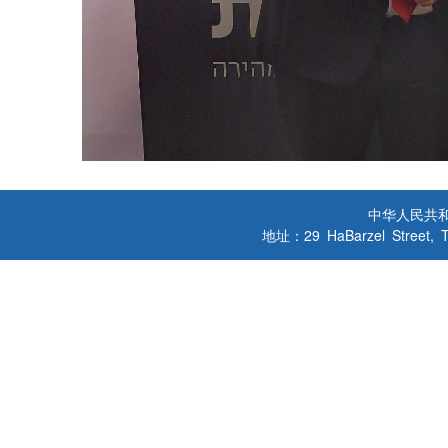
中华人民共
地址：29 HaBarzel Street, Tel A